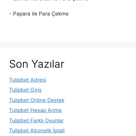
- Papara ile Para Çekme
Son Yazılar
Tulipbet Adresi
Tulipbet Giriş
Tulipbet Online Destek
Tulipbet Hesap Açma
Tulipbet Farklı Oyunlar
Tulipbet Abonelik İptali