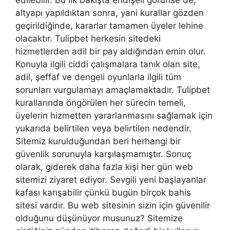
edilebilir. Bu ilk bakışta endişeli görünse de,
altyapı yapıldıktan sonra, yani kurallar gözden
geçirildiğinde, kararlar tamamen üyeler lehine
olacaktır. Tulipbet herkesin sitedeki
hizmetlerden adil bir pay aldığından emin olur.
Konuyla ilgili ciddi çalışmalara tanık olan site,
adil, şeffaf ve dengeli oyunlarla ilgili tüm
sorunları vurgulamayı amaçlamaktadır. Tulipbet
kurallarında öngörülen her sürecin temeli,
üyelerin hizmetten yararlanmasını sağlamak için
yukarıda belirtilen veya belirtilen nedendir.
Sitemiz kurulduğundan beri herhangi bir
güvenlik sorunuyla karşılaşmamıştır. Sonuç
olarak, giderek daha fazla kişi her gün web
sitemizi ziyaret ediyor. Sevgili yeni başlayanlar
kafası karışabilir çünkü bugün birçok bahis
sitesi vardır. Bu web sitesinin sizin için güvenilir
olduğunu düşünüyor musunuz? Sitemize