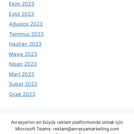
Ekim 2023
Eylül 2023
Ağustos 2023
Temmuz 2023
Haziran 2023
Mayıs 2023
Nisan 2023
Mart 2023
Şubat 2023
Ocak 2023
Avrasya'nın en büyük reklam platformunda olmak için
Microsoft Teams:
reklam@avrasyamarketing.com