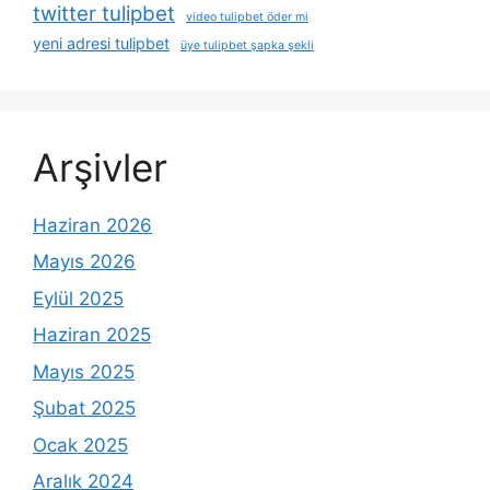
twitter tulipbet
video tulipbet öder mi
yeni adresi tulipbet
üye tulipbet şapka şekli
Arşivler
Haziran 2026
Mayıs 2026
Eylül 2025
Haziran 2025
Mayıs 2025
Şubat 2025
Ocak 2025
Aralık 2024