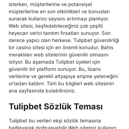
isterken, müşterilerine ve potansiyel
müşterilerine en son etkinlikleri ve bonusları
sunarak kullanıcı sayısını artırmayı planlıyor.
Web sitesi, keşfedebileceğiniz çok çeşitli
heyecan verici tanıtım fırsatları sunuyor. Son
derece yapıcı olan herkese. Tulipbet güvenilirliği
bir casino sitesi için en önemli konudur. Bahis
meraklıları web sitelerinin güvenilir olmasını
istiyor. Bu aşamada Tulipbet üyeleri için
güvenilir bir platform sunuyor. Bu, lisans
verilerine ve gerekli altyapıya erişme yeteneğini
ortadan kaldırır. Tüm bu bilgileri web sitesinin
ana sayfasında bulabilirsiniz.
Tulipbet Sözlük Teması
Tulipbet bu verileri ekşi sözlük temasına
bağlayarak doğrulayabilir.Web sitemiz kullanıcı