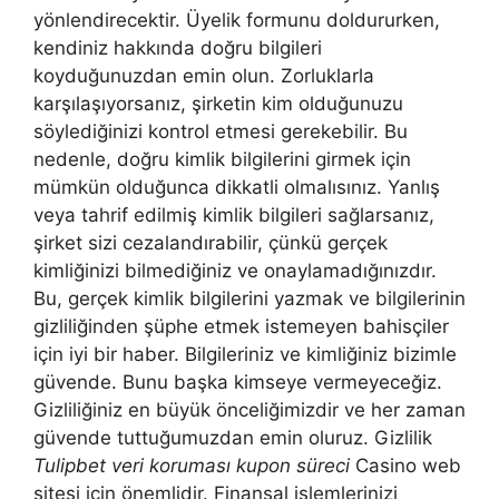
yönlendirecektir. Üyelik formunu doldururken,
kendiniz hakkında doğru bilgileri
koyduğunuzdan emin olun. Zorluklarla
karşılaşıyorsanız, şirketin kim olduğunuzu
söylediğinizi kontrol etmesi gerekebilir. Bu
nedenle, doğru kimlik bilgilerini girmek için
mümkün olduğunca dikkatli olmalısınız. Yanlış
veya tahrif edilmiş kimlik bilgileri sağlarsanız,
şirket sizi cezalandırabilir, çünkü gerçek
kimliğinizi bilmediğiniz ve onaylamadığınızdır.
Bu, gerçek kimlik bilgilerini yazmak ve bilgilerinin
gizliliğinden şüphe etmek istemeyen bahisçiler
için iyi bir haber. Bilgileriniz ve kimliğiniz bizimle
güvende. Bunu başka kimseye vermeyeceğiz.
Gizliliğiniz en büyük önceliğimizdir ve her zaman
güvende tuttuğumuzdan emin oluruz. Gizlilik
Tulipbet veri koruması kupon süreci
Casino web
sitesi için önemlidir. Finansal işlemlerinizi