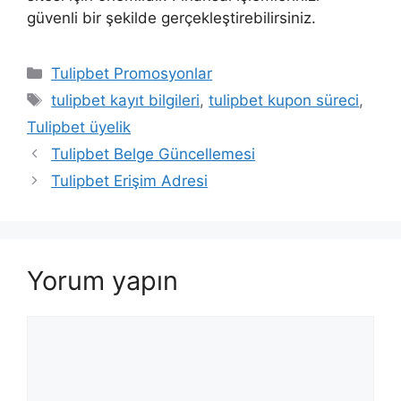
güvenli bir şekilde gerçekleştirebilirsiniz.
Kategoriler
Tulipbet Promosyonlar
Etiketler
tulipbet kayıt bilgileri
,
tulipbet kupon süreci
,
Tulipbet üyelik
Tulipbet Belge Güncellemesi
Tulipbet Erişim Adresi
Yorum yapın
Yorum