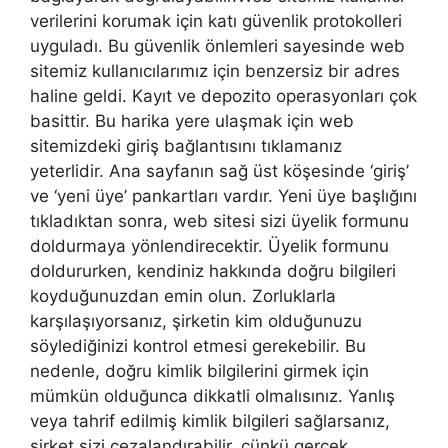
verilerini korumak için katı güvenlik protokolleri
uyguladı. Bu güvenlik önlemleri sayesinde web
sitemiz kullanıcılarımız için benzersiz bir adres
haline geldi. Kayıt ve depozito operasyonları çok
basittir. Bu harika yere ulaşmak için web
sitemizdeki giriş bağlantısını tıklamanız
yeterlidir. Ana sayfanın sağ üst köşesinde ‘giriş’
ve ‘yeni üye’ pankartları vardır. Yeni üye başlığını
tıkladıktan sonra, web sitesi sizi üyelik formunu
doldurmaya yönlendirecektir. Üyelik formunu
doldururken, kendiniz hakkında doğru bilgileri
koyduğunuzdan emin olun. Zorluklarla
karşılaşıyorsanız, şirketin kim olduğunuzu
söylediğinizi kontrol etmesi gerekebilir. Bu
nedenle, doğru kimlik bilgilerini girmek için
mümkün olduğunca dikkatli olmalısınız. Yanlış
veya tahrif edilmiş kimlik bilgileri sağlarsanız,
şirket sizi cezalandırabilir, çünkü gerçek