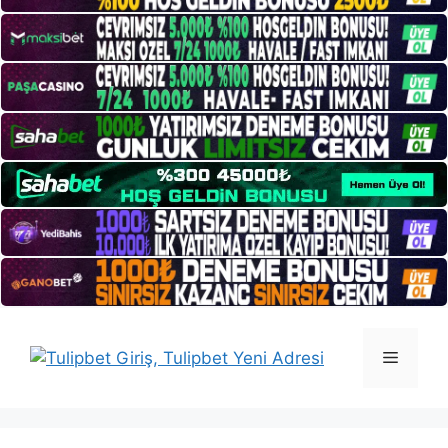
İçeriğe
atla
Menü