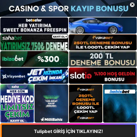
×
Tulipbet GİRİŞ İÇİN TIKLAYINIZ!