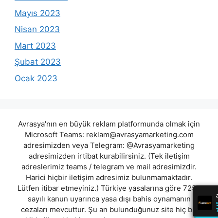
Mayıs 2023
Nisan 2023
Mart 2023
Şubat 2023
Ocak 2023
Avrasya'nın en büyük reklam platformunda olmak için
Microsoft Teams:
reklam@avrasyamarketing.com
adresimizden veya Telegram: @Avrasyamarketing
adresimizden irtibat kurabilirsiniz. (Tek iletişim
adreslerimiz teams / telegram ve mail adresimizdir.
Harici hiçbir iletişim adresimiz bulunmamaktadır.
Lütfen itibar etmeyiniz.) Türkiye yasalarına göre 7258
sayılı kanun uyarınca yasa dışı bahis oynamanın
cezaları mevcuttur. Şu an bulunduğunuz site hiç bir