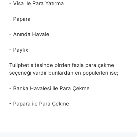
- Visa ile Para Yatırma
- Papara
- Anında Havale
- Payfix
Tulipbet sitesinde birden fazla para çekme
seçeneği vardır bunlardan en popülerleri ise;
- Banka Havalesi ile Para Çekme
- Papara ile Para Çekme