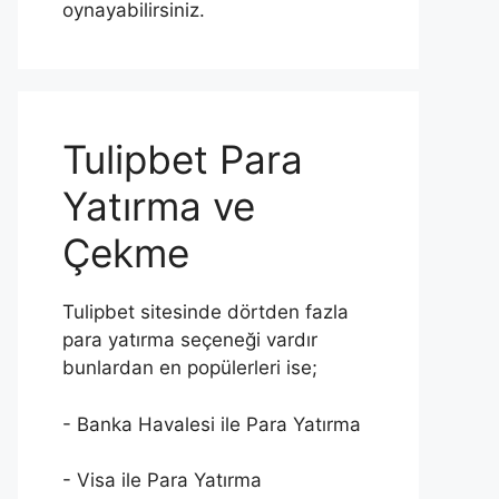
oynayabilirsiniz.
Tulipbet Para
Yatırma ve
Çekme
Tulipbet sitesinde dörtden fazla
para yatırma seçeneği vardır
bunlardan en popülerleri ise;
- Banka Havalesi ile Para Yatırma
- Visa ile Para Yatırma