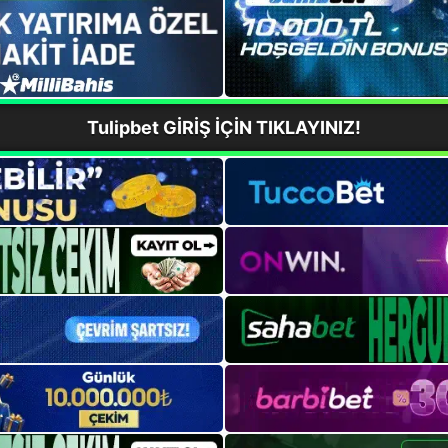
Tulipbet GİRİŞ İÇİN TIKLAYINIZ!