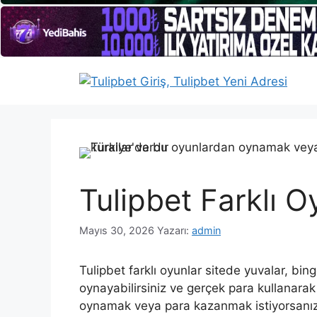
İçeriğe
atla
Tulipbet Farklı O
Mayıs 30, 2026
Yazarı:
admin
Tulipbet farklı oyunlar sitede yuvalar, bing
oynayabilirsiniz ve gerçek para kullanarak
oynamak veya para kazanmak istiyorsanız iz