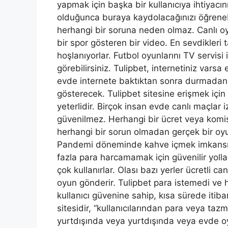
yapmak için başka bir kullanıcıya ihtiyacın
olduğunca buraya kaydolacağınızı öğrenebili
herhangi bir soruna neden olmaz. Canlı oy
bir spor gösteren bir video. En sevdikleri
hoşlanıyorlar. Futbol oyunlarını TV serv
görebilirsiniz. Tulipbet, internetiniz varsa
evde internete baktıktan sonra durmadan 
gösterecek. Tulipbet sitesine erişmek için
yeterlidir. Birçok insan evde canlı maçlar 
güvenilmez. Herhangi bir ücret veya komis
herhangi bir sorun olmadan gerçek bir oyun
Pandemi döneminde kahve içmek imkansız
fazla para harcamamak için güvenilir yollar
çok kullanırlar. Olası bazı yerler ücretli c
oyun gönderir. Tulipbet para istemedi ve
kullanıcı güvenine sahip, kısa sürede itiba
sitesidir, “kullanıcılarından para veya 
yurtdışında veya yurtdışında veya evde oyn