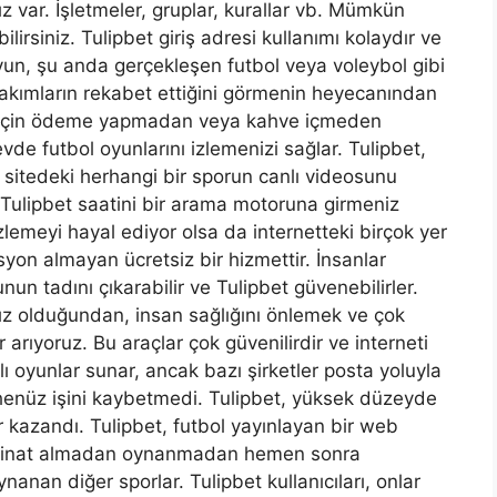
ız var. İşletmeler, gruplar, kurallar vb. Mümkün
rsiniz. Tulipbet giriş adresi kullanımı kolaydır ve
un, şu anda gerçekleşen futbol veya voleybol gibi
 takımların rekabet ettiğini görmenin heyecanından
isi için ödeme yapmadan veya kahve içmeden
 evde futbol oyunlarını izlemenizi sağlar. Tulipbet,
sitedeki herhangi bir sporun canlı videosunu
 Tulipbet saatini bir arama motoruna girmeniz
izlemeyi hayal ediyor olsa da internetteki birçok yer
yon almayan ücretsiz bir hizmettir. İnsanlar
un tadını çıkarabilir ve Tulipbet güvenebilirler.
 olduğundan, insan sağlığını önlemek ve çok
 arıyoruz. Bu araçlar çok güvenilirdir ve interneti
anlı oyunlar sunar, ancak bazı şirketler posta yoluyla
 henüz işini kaybetmedi. Tulipbet, yüksek düzeyde
r kazandı. Tulipbet, futbol yayınlayan bir web
tazminat almadan oynanmadan hemen sonra
anan diğer sporlar. Tulipbet kullanıcıları, onlar