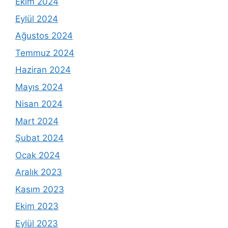
Ekim 2024
Eylül 2024
Ağustos 2024
Temmuz 2024
Haziran 2024
Mayıs 2024
Nisan 2024
Mart 2024
Şubat 2024
Ocak 2024
Aralık 2023
Kasım 2023
Ekim 2023
Eylül 2023