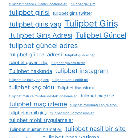
tulipbet finance kullanıcı i̇ncelemeleri
tulipbet gelişim
tulipbet girisi
tulipbet giris twitter
Tulipbet Giriş
tulipbet giris yap
Tulipbet Güncel
Tulipbet Giriş Adresi
tulipbet güncel adres
tulipbet güncel adresi
tulipbet güncel cep
tulipbet güvenilirliği
tulipbet güvenli midir
tulipbet instagram
Tulipbet hakkında
tulipbet i̇le kolay bağlantı
tulipbet kabul edilir mi
tulipbet kaç oldu
Tulipbet lisanslı mı
tulipbet maç izle
tulipbet mali ve müşteri destek i̇ncelemeleri
tulipbet maç izleme
tulipbet mevduatı cep telefonu
tulipbet mobil giriş
tulipbet mobil promosyonlar
tulipbet mobil uygulamalar
tulipbet nasil bir site
Tulipbet müşteri hizmetleri
tulipbet para yatirma