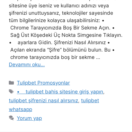
sitesine üye iseniz ve kullanıcı adınızı veya
şifrenizi unuttuysanız, teknolojiler sayesinde
tüm bilgilerinize kolayca ulaşabilirsiniz: •
Chrome Tarayıcınızda Boş Bir Sekme Açın. •
Sağ Üst Köşedeki Üç Nokta Simgesine Tıklayın.
• ayarlara Gidin. Şifrenizi Nasıl Alırsınız •
Açılan ekranda “Şifre” bölümünü bulun. Bu •
chrome tarayıcınızda boş bir sekme …
Devamını oku…
Kategoriler
Tulipbet Promosyonlar
Etiketler
• tulipbet bahis sitesine giriş yapın
,
tulipbet şifrenizi nasıl alırsınız
,
tulipbet
whatsapp
Yorum yap