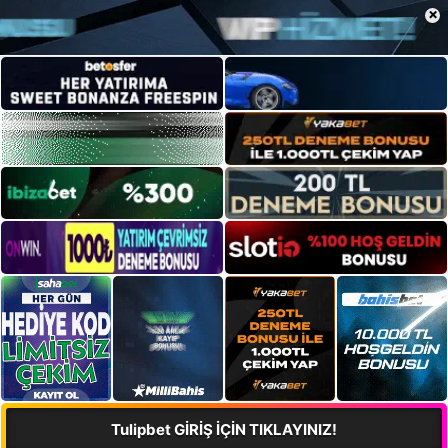
×
Tulipbet GİRİŞ İÇİN TIKLAYINIZ!