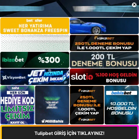
×
Tulipbet GİRİŞ İÇİN TIKLAYINIZ!