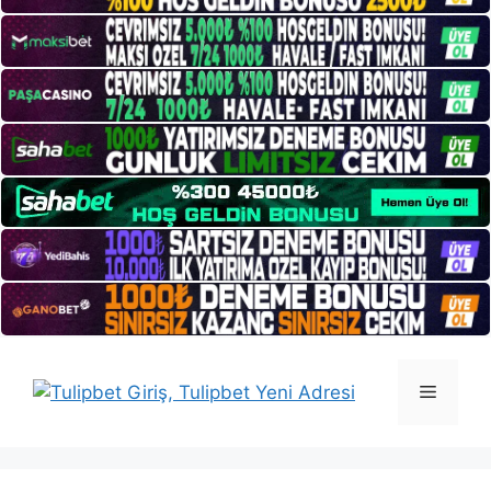
İçeriğe
atla
Menü