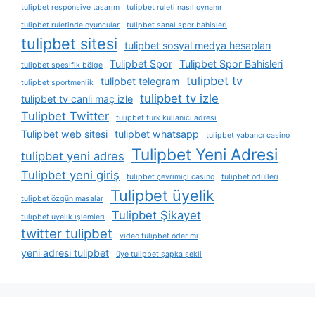
tulipbet responsive tasarım
tulipbet ruleti nasıl oynanır
tulipbet ruletinde oyuncular
tulipbet sanal spor bahisleri
tulipbet sitesi
tulipbet sosyal medya hesapları
Tulipbet Spor
Tulipbet Spor Bahisleri
tulipbet spesifik bölge
tulipbet tv
tulipbet telegram
tulipbet sportmenlik
tulipbet tv izle
tulipbet tv canli maç izle
Tulipbet Twitter
tulipbet türk kullanıcı adresi
Tulipbet web sitesi
tulipbet whatsapp
tulipbet yabancı casino
Tulipbet Yeni Adresi
tulipbet yeni adres
Tulipbet yeni giriş
tulipbet çevrimiçi casino
tulipbet ödülleri
Tulipbet üyelik
tulipbet özgün masalar
Tulipbet Şikayet
tulipbet üyelik i̇şlemleri
twitter tulipbet
video tulipbet öder mi
yeni adresi tulipbet
üye tulipbet şapka şekli