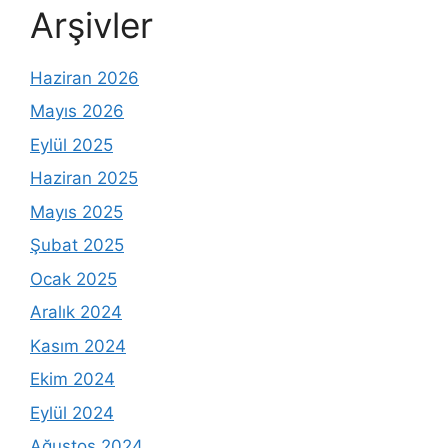
Arşivler
Haziran 2026
Mayıs 2026
Eylül 2025
Haziran 2025
Mayıs 2025
Şubat 2025
Ocak 2025
Aralık 2024
Kasım 2024
Ekim 2024
Eylül 2024
Ağustos 2024