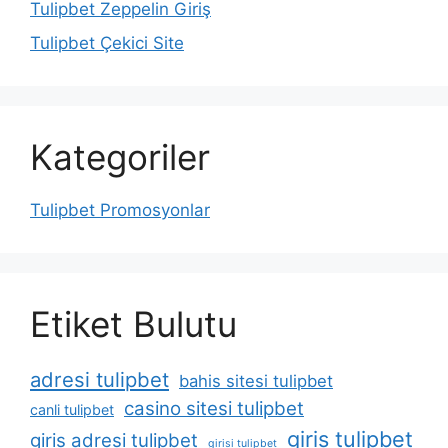
Tulipbet Zeppelin Giriş
Tulipbet Çekici Site
Kategoriler
Tulipbet Promosyonlar
Etiket Bulutu
adresi tulipbet
bahis sitesi tulipbet
casino sitesi tulipbet
canli tulipbet
giris tulipbet
giris adresi tulipbet
girisi tulipbet