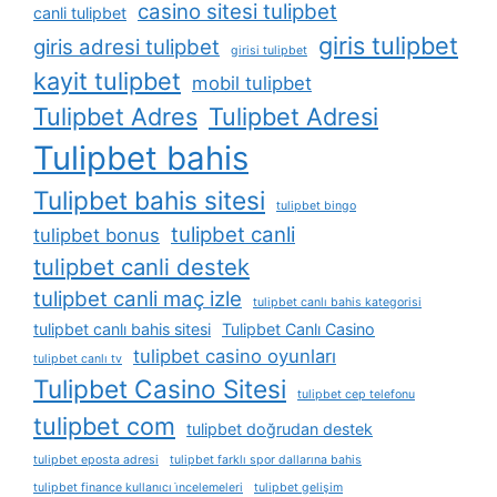
casino sitesi tulipbet
canli tulipbet
giris tulipbet
giris adresi tulipbet
girisi tulipbet
kayit tulipbet
mobil tulipbet
Tulipbet Adres
Tulipbet Adresi
Tulipbet bahis
Tulipbet bahis sitesi
tulipbet bingo
tulipbet canli
tulipbet bonus
tulipbet canli destek
tulipbet canli maç izle
tulipbet canlı bahis kategorisi
tulipbet canlı bahis sitesi
Tulipbet Canlı Casino
tulipbet casino oyunları
tulipbet canlı tv
Tulipbet Casino Sitesi
tulipbet cep telefonu
tulipbet com
tulipbet doğrudan destek
tulipbet eposta adresi
tulipbet farklı spor dallarına bahis
tulipbet finance kullanıcı i̇ncelemeleri
tulipbet gelişim