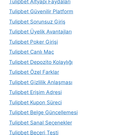
Tulipbet Altyapı Faydaları
Tulipbet Güvenilir Platform
Tulipbet Sorunsuz Giriş
Tulipbet Üyelik Avantajları
Tulipbet Poker Girişi
Tulipbet Canlı Maç
Tulipbet Depozito Kolaylığı
Tulipbet Özel Farklar
Tulipbet Gizlilik Anlaşması
Tulipbet Erişim Adresi
Tulipbet Kupon Süreci
Tulipbet Belge Güncellemesi
Tulipbet Sanal Seçenekler
Tulipbet Beceri Testi