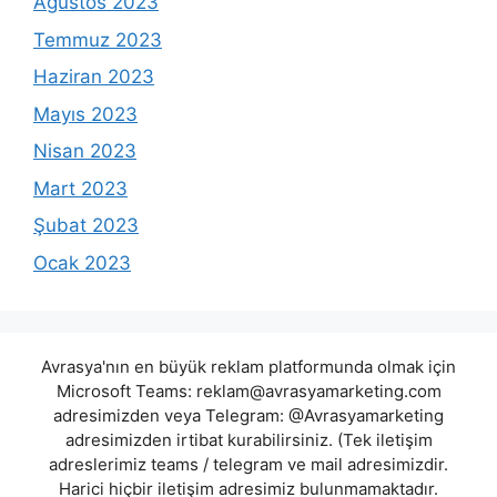
Ağustos 2023
Temmuz 2023
Haziran 2023
Mayıs 2023
Nisan 2023
Mart 2023
Şubat 2023
Ocak 2023
Avrasya'nın en büyük reklam platformunda olmak için
Microsoft Teams:
reklam@avrasyamarketing.com
adresimizden veya Telegram: @Avrasyamarketing
adresimizden irtibat kurabilirsiniz. (Tek iletişim
adreslerimiz teams / telegram ve mail adresimizdir.
Harici hiçbir iletişim adresimiz bulunmamaktadır.