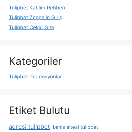
Tulipbet Katılım Rehberi
Tulipbet Zeppelin Giriş
Tulipbet Çekici Site
Kategoriler
Tulipbet Promosyonlar
Etiket Bulutu
adresi tulipbet
bahis sitesi tulipbet