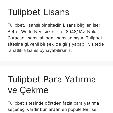
Tulipbet Lisans
Tulipbet, lisanslı bir sitedir. Lisans bilgileri ise;
Better World N.V. şirketinin #8048/JAZ Nolu
Curacao lisansı altında lisanslanmıştır. Tulipbet
sitesine güvenli bir şekilde giriş yapabilir, sitede
rahatlıkla bahis oynayabilirsiniz.
Tulipbet Para Yatırma
ve Çekme
Tulipbet sitesinde dörtden fazla para yatırma
seçeneği vardır bunlardan en popülerleri ise;