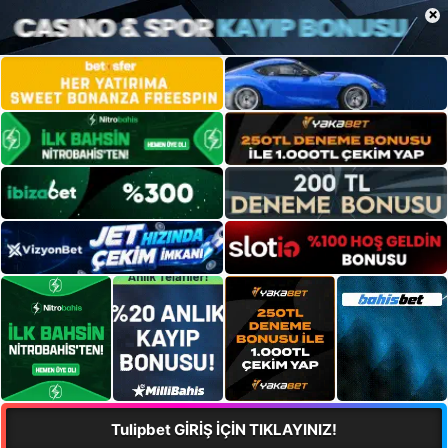
×
Tulipbet GİRİŞ İÇİN TIKLAYINIZ!