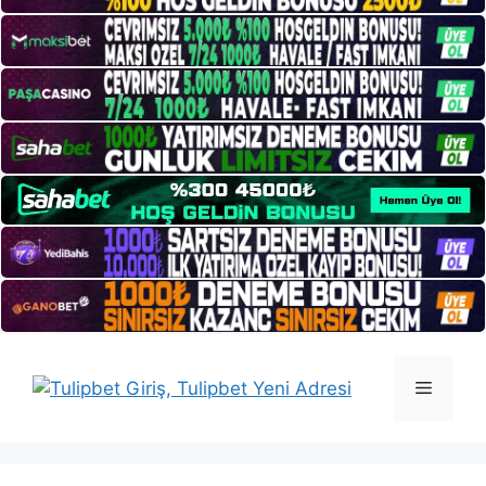
İçeriğe
atla
Menü