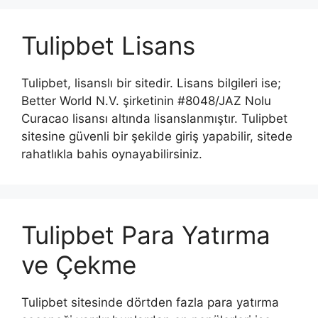
Tulipbet Lisans
Tulipbet, lisanslı bir sitedir. Lisans bilgileri ise;
Better World N.V. şirketinin #8048/JAZ Nolu
Curacao lisansı altında lisanslanmıştır. Tulipbet
sitesine güvenli bir şekilde giriş yapabilir, sitede
rahatlıkla bahis oynayabilirsiniz.
Tulipbet Para Yatırma
ve Çekme
Tulipbet sitesinde dörtden fazla para yatırma