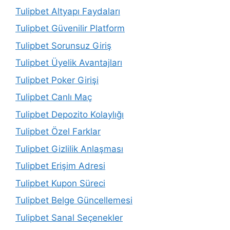
Tulipbet Altyapı Faydaları
Tulipbet Güvenilir Platform
Tulipbet Sorunsuz Giriş
Tulipbet Üyelik Avantajları
Tulipbet Poker Girişi
Tulipbet Canlı Maç
Tulipbet Depozito Kolaylığı
Tulipbet Özel Farklar
Tulipbet Gizlilik Anlaşması
Tulipbet Erişim Adresi
Tulipbet Kupon Süreci
Tulipbet Belge Güncellemesi
Tulipbet Sanal Seçenekler