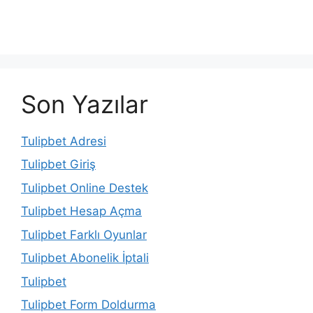
Son Yazılar
Tulipbet Adresi
Tulipbet Giriş
Tulipbet Online Destek
Tulipbet Hesap Açma
Tulipbet Farklı Oyunlar
Tulipbet Abonelik İptali
Tulipbet
Tulipbet Form Doldurma