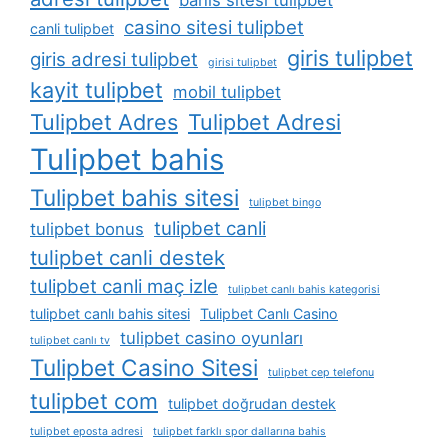
casino sitesi tulipbet
canli tulipbet
giris tulipbet
giris adresi tulipbet
girisi tulipbet
kayit tulipbet
mobil tulipbet
Tulipbet Adres
Tulipbet Adresi
Tulipbet bahis
Tulipbet bahis sitesi
tulipbet bingo
tulipbet canli
tulipbet bonus
tulipbet canli destek
tulipbet canli maç izle
tulipbet canlı bahis kategorisi
tulipbet canlı bahis sitesi
Tulipbet Canlı Casino
tulipbet casino oyunları
tulipbet canlı tv
Tulipbet Casino Sitesi
tulipbet cep telefonu
tulipbet com
tulipbet doğrudan destek
tulipbet eposta adresi
tulipbet farklı spor dallarına bahis