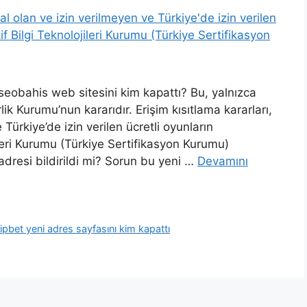
seobahis web sitesini kim kapattı? Bu, yalnızca
irlik Kurumu’nun kararıdır. Erişim kısıtlama kararları,
Türkiye’de izin verilen ücretli oyunların
ileri Kurumu (Türkiye Sertifikasyon Kurumu)
adresi bildirildi mi? Sorun bu yeni …
Devamını
lipbet yeni adres sayfasını kim kapattı