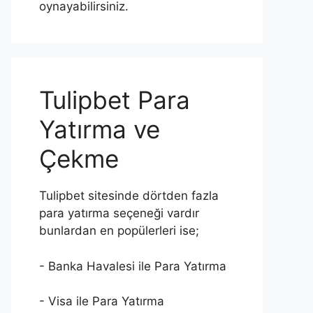
oynayabilirsiniz.
Tulipbet Para
Yatırma ve
Çekme
Tulipbet sitesinde dörtden fazla
para yatırma seçeneği vardır
bunlardan en popülerleri ise;
- Banka Havalesi ile Para Yatırma
- Visa ile Para Yatırma