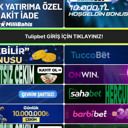
Tulipbet GİRİŞ İÇİN TIKLAYINIZ!