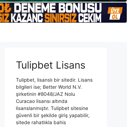
Tulipbet Lisans
Tulipbet, lisanslı bir sitedir. Lisans
bilgileri ise; Better World N.V.
şirketinin #8048/JAZ Nolu
Curacao lisansı altında
lisanslanmıştır. Tulipbet sitesine
güvenli bir şekilde giriş yapabilir,
sitede rahatlıkla bahis