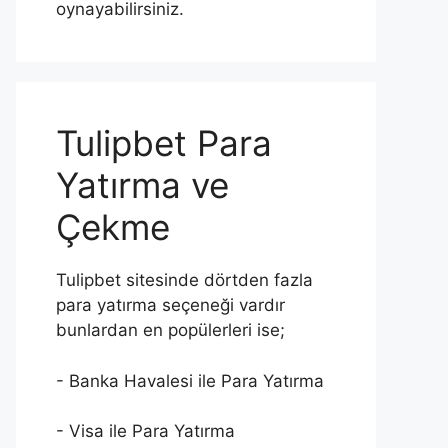
oynayabilirsiniz.
Tulipbet Para
Yatırma ve
Çekme
Tulipbet sitesinde dörtden fazla
para yatırma seçeneği vardır
bunlardan en popülerleri ise;
- Banka Havalesi ile Para Yatırma
- Visa ile Para Yatırma