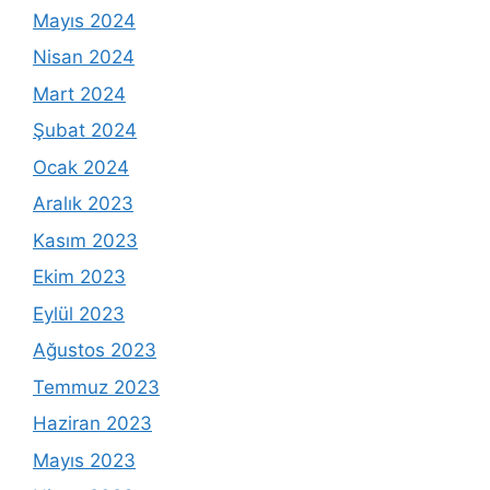
Mayıs 2024
Nisan 2024
Mart 2024
Şubat 2024
Ocak 2024
Aralık 2023
Kasım 2023
Ekim 2023
Eylül 2023
Ağustos 2023
Temmuz 2023
Haziran 2023
Mayıs 2023