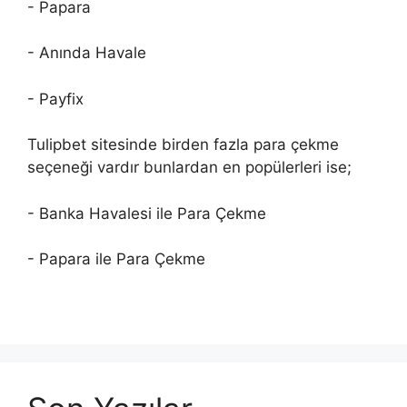
- Papara
- Anında Havale
- Payfix
Tulipbet sitesinde birden fazla para çekme
seçeneği vardır bunlardan en popülerleri ise;
- Banka Havalesi ile Para Çekme
- Papara ile Para Çekme