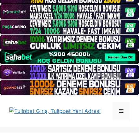
İçeriğe
atla
Menü