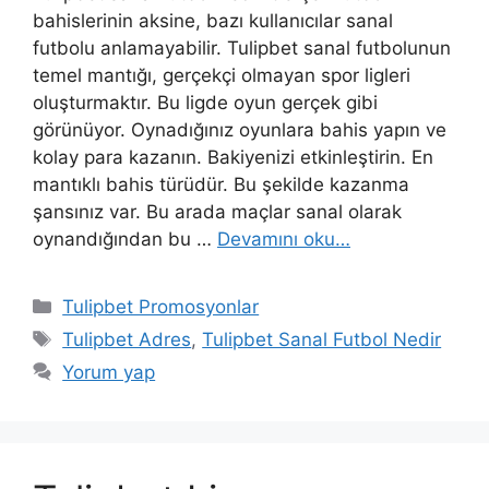
bahislerinin aksine, bazı kullanıcılar sanal
futbolu anlamayabilir. Tulipbet sanal futbolunun
temel mantığı, gerçekçi olmayan spor ligleri
oluşturmaktır. Bu ligde oyun gerçek gibi
görünüyor. Oynadığınız oyunlara bahis yapın ve
kolay para kazanın. Bakiyenizi etkinleştirin. En
mantıklı bahis türüdür. Bu şekilde kazanma
şansınız var. Bu arada maçlar sanal olarak
oynandığından bu …
Devamını oku…
Kategoriler
Tulipbet Promosyonlar
Etiketler
Tulipbet Adres
,
Tulipbet Sanal Futbol Nedir
Yorum yap