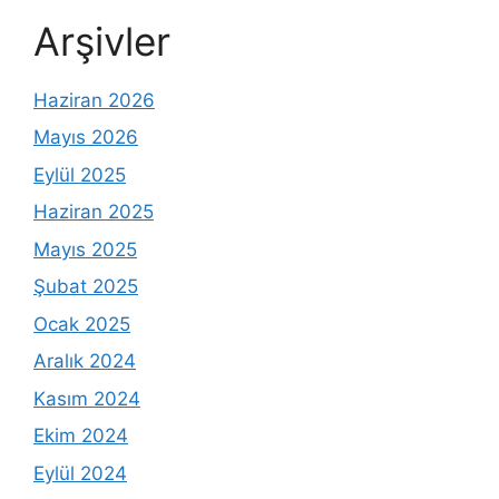
Arşivler
Haziran 2026
Mayıs 2026
Eylül 2025
Haziran 2025
Mayıs 2025
Şubat 2025
Ocak 2025
Aralık 2024
Kasım 2024
Ekim 2024
Eylül 2024