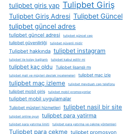
Tulipbet Giriş
tulipbet giris yap
Tulipbet Güncel
Tulipbet Giriş Adresi
tulipbet güncel adres
tulipbet güncel adresi
tulipbet güncel cep
tulipbet güvenilirliği
tulipbet güvenli midir
tulipbet instagram
Tulipbet hakkında
tulipbet i̇le kolay bağlantı
tulipbet kabul edilir mi
tulipbet kaç oldu
Tulipbet lisanslı mı
tulipbet maç izle
tulipbet mali ve müşteri destek i̇ncelemeleri
tulipbet maç izleme
tulipbet mevduatı cep telefonu
tulipbet mobil giriş
tulipbet mobil promosyonlar
tulipbet mobil uygulamalar
tulipbet nasil bir site
Tulipbet müşteri hizmetleri
tulipbet para yatirma
tulipbet online oyun
tulipbet para yatırma limiti
tulipbet para yatırma ve çekme yöntemleri
Tulipbet para çekme
tulipbet promosyon