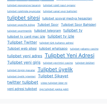
tulipbet responsive tasarım
tulipbet ruleti nasıl oynanır
tulipbet ruletinde oyuncular
tulipbet sanal spor bahisleri
tulipbet sitesi
tulipbet sosyal medya hesapları
Tulipbet Spor
Tulipbet Spor Bahisleri
tulipbet spesifik bölge
tulipbet tv
tulipbet telegram
tulipbet sportmenlik
tulipbet tv izle
tulipbet tv canli maç izle
Tulipbet Twitter
tulipbet türk kullanıcı adresi
Tulipbet web sitesi
tulipbet whatsapp
tulipbet yabancı casino
Tulipbet Yeni Adresi
tulipbet yeni adres
Tulipbet yeni giriş
tulipbet çevrimiçi casino
tulipbet ödülleri
Tulipbet üyelik
tulipbet özgün masalar
Tulipbet Şikayet
tulipbet üyelik i̇şlemleri
twitter tulipbet
video tulipbet öder mi
yeni adresi tulipbet
üye tulipbet şapka şekli