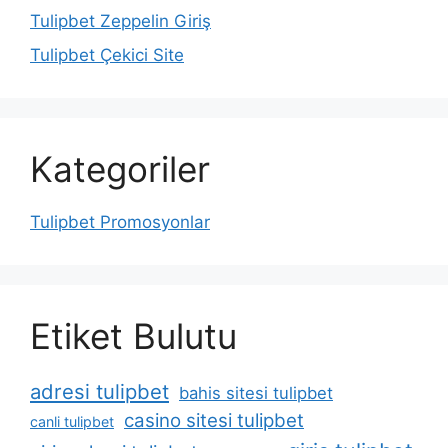
Tulipbet Zeppelin Giriş
Tulipbet Çekici Site
Kategoriler
Tulipbet Promosyonlar
Etiket Bulutu
adresi tulipbet
bahis sitesi tulipbet
casino sitesi tulipbet
canli tulipbet