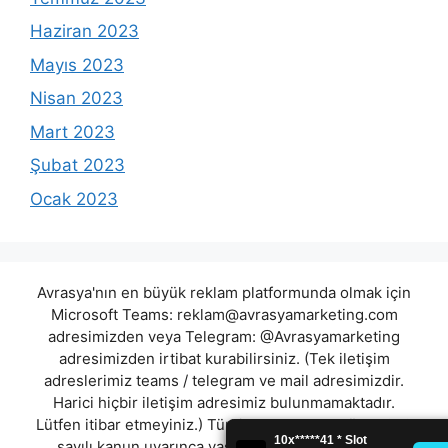
Haziran 2023
Mayıs 2023
Nisan 2023
Mart 2023
Şubat 2023
Ocak 2023
Avrasya'nın en büyük reklam platformunda olmak için
Microsoft Teams:
reklam@avrasyamarketing.com
adresimizden veya Telegram: @Avrasyamarketing
adresimizden irtibat kurabilirsiniz. (Tek iletişim
adreslerimiz teams / telegram ve mail adresimizdir.
Harici hiçbir iletişim adresimiz bulunmamaktadır.
Lütfen itibar etmeyiniz.) Türkiye yasalarına göre 7258
sayılı kanun uyarınca yasa dışı bahis oynamanın