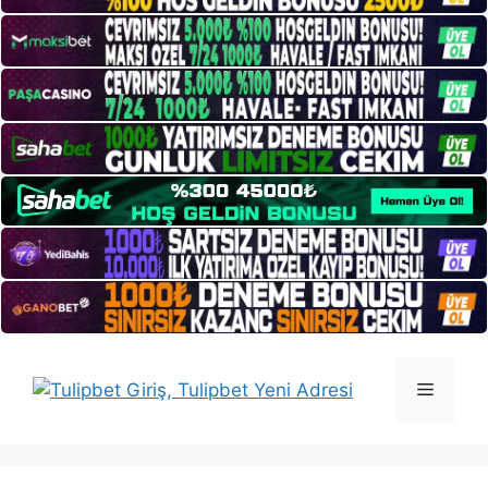
İçeriğe
atla
Menü