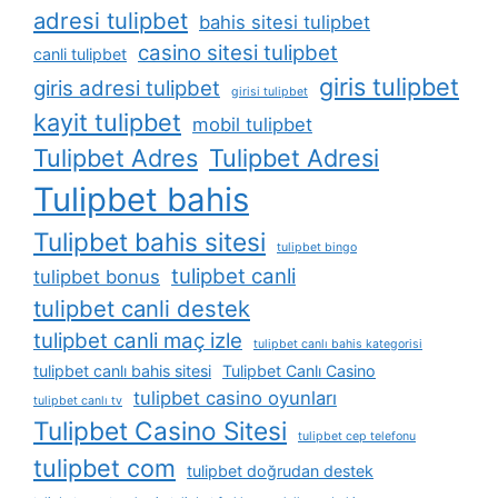
adresi tulipbet
bahis sitesi tulipbet
casino sitesi tulipbet
canli tulipbet
giris tulipbet
giris adresi tulipbet
girisi tulipbet
kayit tulipbet
mobil tulipbet
Tulipbet Adres
Tulipbet Adresi
Tulipbet bahis
Tulipbet bahis sitesi
tulipbet bingo
tulipbet canli
tulipbet bonus
tulipbet canli destek
tulipbet canli maç izle
tulipbet canlı bahis kategorisi
tulipbet canlı bahis sitesi
Tulipbet Canlı Casino
tulipbet casino oyunları
tulipbet canlı tv
Tulipbet Casino Sitesi
tulipbet cep telefonu
tulipbet com
tulipbet doğrudan destek