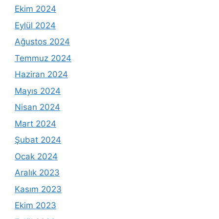
Ekim 2024
Eylül 2024
Ağustos 2024
Temmuz 2024
Haziran 2024
Mayıs 2024
Nisan 2024
Mart 2024
Şubat 2024
Ocak 2024
Aralık 2023
Kasım 2023
Ekim 2023