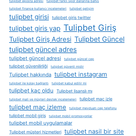
tulipbet eposta adresi
tulipbet farklı spor dallarına bahis
tulipbet finance kullanıcı i̇ncelemeleri
tulipbet gelişim
tulipbet girisi
tulipbet giris twitter
Tulipbet Giriş
tulipbet giris yap
Tulipbet Güncel
Tulipbet Giriş Adresi
tulipbet güncel adres
tulipbet güncel adresi
tulipbet güncel cep
tulipbet güvenilirliği
tulipbet güvenli midir
tulipbet instagram
Tulipbet hakkında
tulipbet i̇le kolay bağlantı
tulipbet kabul edilir mi
tulipbet kaç oldu
Tulipbet lisanslı mı
tulipbet maç izle
tulipbet mali ve müşteri destek i̇ncelemeleri
tulipbet maç izleme
tulipbet mevduatı cep telefonu
tulipbet mobil giriş
tulipbet mobil promosyonlar
tulipbet mobil uygulamalar
tulipbet nasil bir site
Tulipbet müşteri hizmetleri