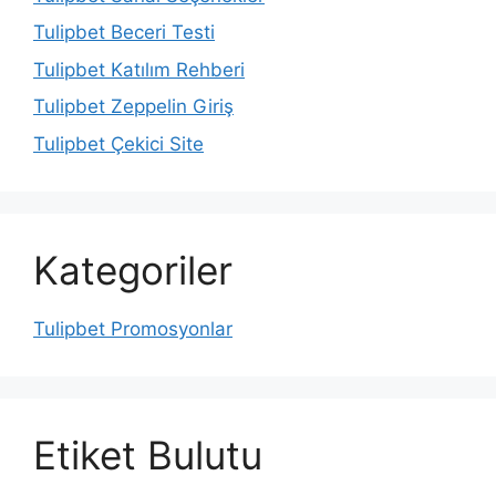
Tulipbet Beceri Testi
Tulipbet Katılım Rehberi
Tulipbet Zeppelin Giriş
Tulipbet Çekici Site
Kategoriler
Tulipbet Promosyonlar
Etiket Bulutu