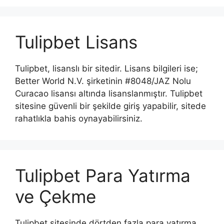
Tulipbet Lisans
Tulipbet, lisanslı bir sitedir. Lisans bilgileri ise;
Better World N.V. şirketinin #8048/JAZ Nolu
Curacao lisansı altında lisanslanmıştır. Tulipbet
sitesine güvenli bir şekilde giriş yapabilir, sitede
rahatlıkla bahis oynayabilirsiniz.
Tulipbet Para Yatırma
ve Çekme
Tulipbet sitesinde dörtden fazla para yatırma