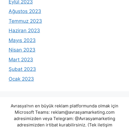
Eylül 2023
Ağustos 2023
Temmuz 2023
Haziran 2023
Mayıs 2023
Nisan 2023
Mart 2023
Şubat 2023
Ocak 2023
Avrasya'nın en büyük reklam platformunda olmak için
Microsoft Teams:
reklam@avrasyamarketing.com
adresimizden veya Telegram: @Avrasyamarketing
adresimizden irtibat kurabilirsiniz. (Tek iletişim