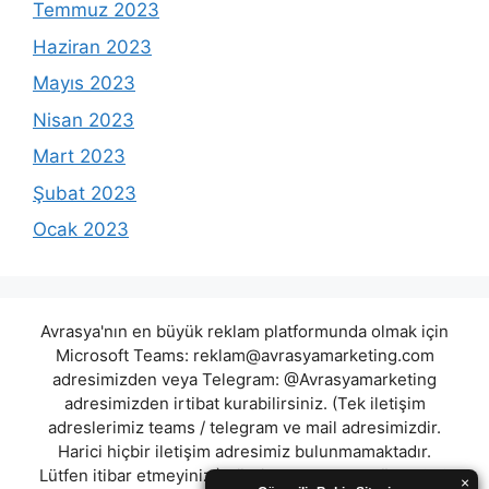
Temmuz 2023
Haziran 2023
Mayıs 2023
Nisan 2023
Mart 2023
Şubat 2023
Ocak 2023
Avrasya'nın en büyük reklam platformunda olmak için
Microsoft Teams:
reklam@avrasyamarketing.com
adresimizden veya Telegram: @Avrasyamarketing
adresimizden irtibat kurabilirsiniz. (Tek iletişim
adreslerimiz teams / telegram ve mail adresimizdir.
Harici hiçbir iletişim adresimiz bulunmamaktadır.
Lütfen itibar etmeyiniz.) Türkiye yasalarına göre 7258