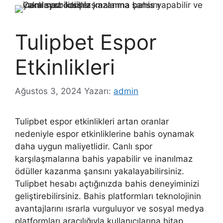
Tulipbet Espor
Etkinlikleri
Ağustos 3, 2024
Yazarı:
admin
Tulipbet espor etkinlikleri artan oranlar
nedeniyle espor etkinliklerine bahis oynamak
daha uygun maliyetlidir. Canlı spor
karşılaşmalarına bahis yapabilir ve inanılmaz
ödüller kazanma şansını yakalayabilirsiniz.
Tulipbet hesabı açtığınızda bahis deneyiminizi
geliştirebilirsiniz. Bahis platformları teknolojinin
avantajlarını ısrarla vurguluyor ve sosyal medya
platformları aracılığıyla kullanıcılarına hitap