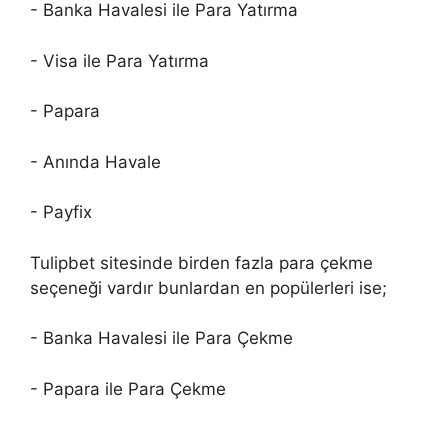
- Banka Havalesi ile Para Yatırma
- Visa ile Para Yatırma
- Papara
- Anında Havale
- Payfix
Tulipbet sitesinde birden fazla para çekme
seçeneği vardır bunlardan en popülerleri ise;
- Banka Havalesi ile Para Çekme
- Papara ile Para Çekme