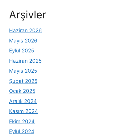
Arşivler
Haziran 2026
Mayıs 2026
Eylül 2025
Haziran 2025
Mayıs 2025
Şubat 2025
Ocak 2025
Aralık 2024
Kasım 2024
Ekim 2024
Eylül 2024