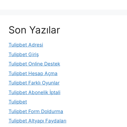
Son Yazılar
Tulipbet Adresi
Tulipbet Giriş
Tulipbet Online Destek
Tulipbet Hesap Açma
Tulipbet Farklı Oyunlar
Tulipbet Abonelik İptali
Tulipbet
Tulipbet Form Doldurma
Tulipbet Altyapı Faydaları