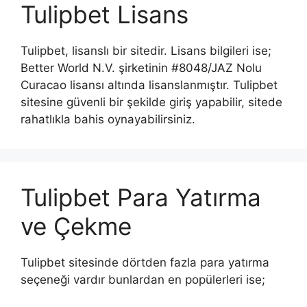
Tulipbet Lisans
Tulipbet, lisanslı bir sitedir. Lisans bilgileri ise;
Better World N.V. şirketinin #8048/JAZ Nolu
Curacao lisansı altında lisanslanmıştır. Tulipbet
sitesine güvenli bir şekilde giriş yapabilir, sitede
rahatlıkla bahis oynayabilirsiniz.
Tulipbet Para Yatırma
ve Çekme
Tulipbet sitesinde dörtden fazla para yatırma
seçeneği vardır bunlardan en popülerleri ise;