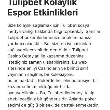
Tulipbet Kolaylık
Espor Etkinlikleri
Size kolaylık sağlamak için Tulipbet sosyal
medya varlığı hakkında bilgi topladık.İyi Şanslar
Tulipbet poker ilerlemenize odaklanmanıza
yardımcı olacaktır. Bu, size en iyi casinoları
sağlayabilecek sitelerden biridir. Tulipbet
Casino Detayları ile kazanma düzenine
istediğiniz zaman ulaşabilirsiniz. Bu web
sitesinde en iyi Casinoların ve birinci sınıf
yayınların seçilmiş bir koleksiyonu
bulunmaktadır. Pokerde her elin potansiyel bir
kazanma fırsatı olduğu bir hızda
oynayabilirsiniz. Bu, Tulipbet ilerlemeyi takip
edebileceğiniz bir gönderisidir. Aslında poker
seçimi de güçlü bir şekilde desteklenmektedir.