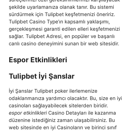
şekilde uyarlamanıza olanak tanır. Bu sistemi
sürdürmek için Tulipbet keşfetmenizi öneririz.
Tulipbet Casino Type’ın kapsamlı yaklaşımı,
gerçekleşmesi garanti edilen elleri keşfetmenizi
sağlar. Tulipbet Adresi, en popüler ve başarılı
canlı casino deneyimini sunan bir web sitesidir.
Espor Etkinlikleri
Tulipbet İyi Şanslar
İyi Şanslar Tulipbet poker ilerlemenize
odaklanmanıza yardımcı olacaktır. Bu, size en iyi
casinoları sağlayabilecek sitelerden biridir.
espor etkinlikleri
Casino Detayları ile kazanma
düzenine istediğiniz zaman ulaşabilirsiniz. Bu
web sitesinde en iyi Casinoların ve birinci sınıf