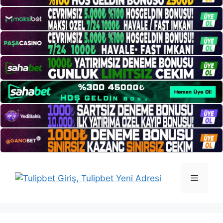
İçeriğe
atla
Menü