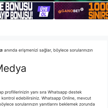
 Medya
 profillerinizin yanı sıra Whatsapp destek
ı kontrol edebilirsiniz. Whatsapp Online, mevcut
 böylece sorularınızın yanıtlarını beklemek zorunda