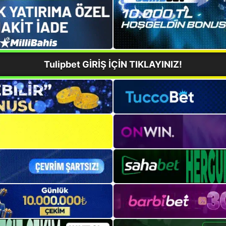
Tulipbet GİRİŞ İÇİN TIKLAYINIZ!