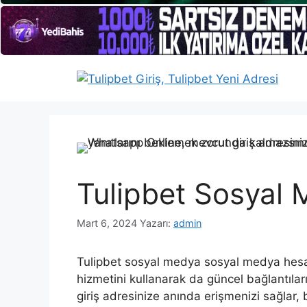
İçeriğe
atla
Tulipbet Sosyal
Mart 6, 2024
Yazarı:
admin
Tulipbet sosyal medya sosyal medya hesap
hizmetini kullanarak da güncel bağlantılar
giriş adresinize anında erişmenizi sağlar,