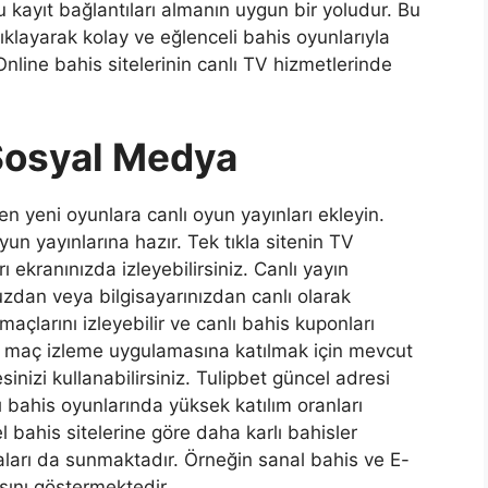
 kayıt bağlantıları almanın uygun bir yoludur. Bu
ıklayarak kolay ve eğlenceli bahis oyunlarıyla
line bahis sitelerinin canlı TV hizmetlerinde
Sosyal Medya
 en yeni oyunlara canlı oyun yayınları ekleyin.
un yayınlarına hazır. Tek tıkla sitenin TV
 ekranınızda izleyebilirsiniz. Canlı yayın
uzdan veya bilgisayarınızdan canlı olarak
ı maçlarını izleyebilir ve canlı bahis kuponları
anlı maç izleme uygulamasına katılmak için mevcut
sinizi kullanabilirsiniz. Tulipbet güncel adresi
lı bahis oyunlarında yüksek katılım oranları
bahis sitelerine göre daha karlı bahisler
ları da sunmaktadır. Örneğin sanal bahis ve E-
sını göstermektedir.