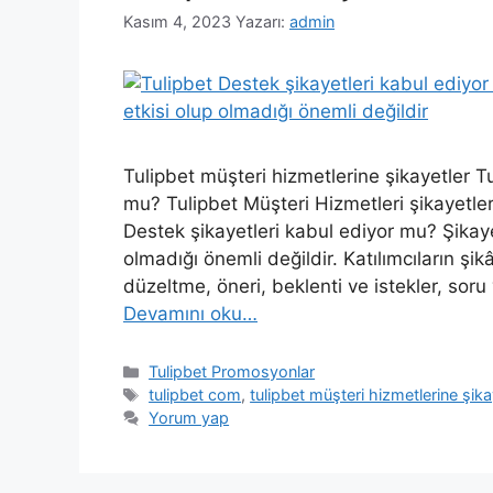
Kasım 4, 2023
Yazarı:
admin
Tulipbet müşteri hizmetlerine şikayetler Tu
mu? Tulipbet Müşteri Hizmetleri şikayetler
Destek şikayetleri kabul ediyor mu? Şikayet
olmadığı önemli değildir. Katılımcıların şik
düzeltme, öneri, beklenti ve istekler, soru 
Devamını oku…
Kategoriler
Tulipbet Promosyonlar
Etiketler
tulipbet com
,
tulipbet müşteri hizmetlerine şika
Yorum yap