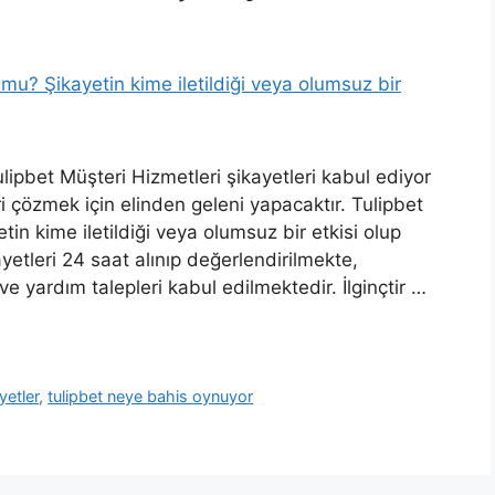
lipbet Müşteri Hizmetleri şikayetleri kabul ediyor
i çözmek için elinden geleni yapacaktır. Tulipbet
in kime iletildiği veya olumsuz bir etkisi olup
âyetleri 24 saat alınıp değerlendirilmekte,
ve yardım talepleri kabul edilmektedir. İlginçtir …
yetler
,
tulipbet neye bahis oynuyor