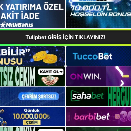
Tulipbet GİRİŞ İÇİN TIKLAYINIZ!