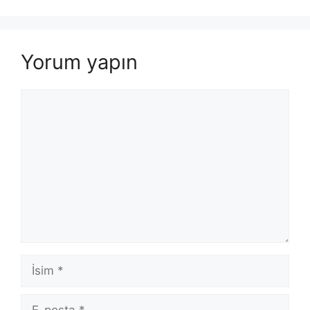
Yorum yapın
Yorum
İsim
E-