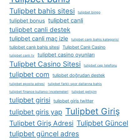
Tulipbet bahis sitesi
tulipbet bingo
tulipbet canli
tulipbet bonus
tulipbet canli destek
tulipbet canli maç izle
tulipbet canlı bahis kategorisi
tulipbet canlı bahis sitesi
Tulipbet Canlı Casino
tulipbet casino oyunları
tulipbet canlı tv
Tulipbet Casino Sitesi
tulipbet cep telefonu
tulipbet com
tulipbet doğrudan destek
tulipbet eposta adresi
tulipbet farklı spor dallarına bahis
tulipbet finance kullanıcı i̇ncelemeleri
tulipbet gelişim
tulipbet girisi
tulipbet giris twitter
Tulipbet Giriş
tulipbet giris yap
Tulipbet Güncel
Tulipbet Giriş Adresi
tulipbet güncel adres