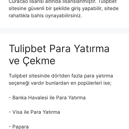
Curacao lisansı altında lisanslanmıştır. Tulipbet
sitesine güvenli bir şekilde giriş yapabilir, sitede
rahatlıkla bahis oynayabilirsiniz.
Tulipbet Para Yatırma
ve Çekme
Tulipbet sitesinde dörtden fazla para yatırma
seçeneği vardır bunlardan en popülerleri ise;
- Banka Havalesi ile Para Yatırma
- Visa ile Para Yatırma
- Papara