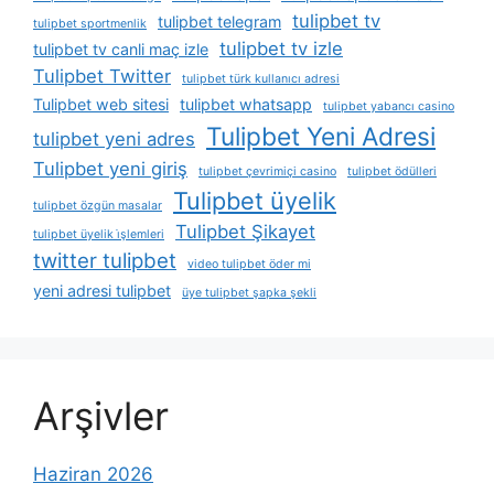
tulipbet tv
tulipbet telegram
tulipbet sportmenlik
tulipbet tv izle
tulipbet tv canli maç izle
Tulipbet Twitter
tulipbet türk kullanıcı adresi
Tulipbet web sitesi
tulipbet whatsapp
tulipbet yabancı casino
Tulipbet Yeni Adresi
tulipbet yeni adres
Tulipbet yeni giriş
tulipbet çevrimiçi casino
tulipbet ödülleri
Tulipbet üyelik
tulipbet özgün masalar
Tulipbet Şikayet
tulipbet üyelik i̇şlemleri
twitter tulipbet
video tulipbet öder mi
yeni adresi tulipbet
üye tulipbet şapka şekli
Arşivler
Haziran 2026