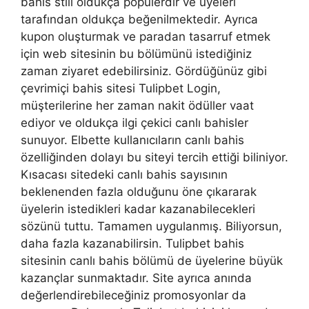
bahis stili oldukça popülerdir ve üyeleri
tarafından oldukça beğenilmektedir. Ayrıca
kupon oluşturmak ve paradan tasarruf etmek
için web sitesinin bu bölümünü istediğiniz
zaman ziyaret edebilirsiniz. Gördüğünüz gibi
çevrimiçi bahis sitesi Tulipbet Login,
müşterilerine her zaman nakit ödüller vaat
ediyor ve oldukça ilgi çekici canlı bahisler
sunuyor. Elbette kullanıcıların canlı bahis
özelliğinden dolayı bu siteyi tercih ettiği biliniyor.
Kısacası sitedeki canlı bahis sayısının
beklenenden fazla olduğunu öne çıkararak
üyelerin istedikleri kadar kazanabilecekleri
sözünü tuttu. Tamamen uygulanmış. Biliyorsun,
daha fazla kazanabilirsin. Tulipbet bahis
sitesinin canlı bahis bölümü de üyelerine büyük
kazançlar sunmaktadır. Site ayrıca anında
değerlendirebileceğiniz promosyonlar da