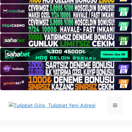
İçeriğe
atla
Menü