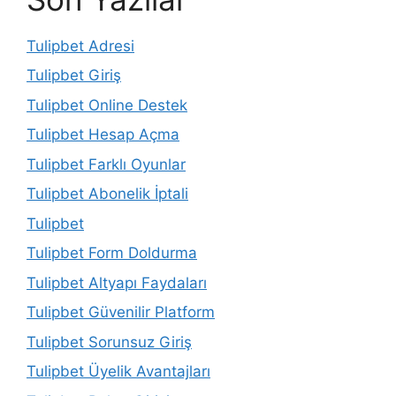
Tulipbet Adresi
Tulipbet Giriş
Tulipbet Online Destek
Tulipbet Hesap Açma
Tulipbet Farklı Oyunlar
Tulipbet Abonelik İptali
Tulipbet
Tulipbet Form Doldurma
Tulipbet Altyapı Faydaları
Tulipbet Güvenilir Platform
Tulipbet Sorunsuz Giriş
Tulipbet Üyelik Avantajları