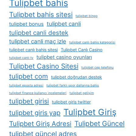
Tulipbet bahis
Tulipbet bahis sitesi
tulipbet bingo
tulipbet canli
tulipbet bonus
tulipbet canli destek
tulipbet canli maç izle
tulipbet canlı bahis kategorisi
tulipbet canlı bahis sitesi
Tulipbet Canlı Casino
tulipbet casino oyunları
tulipbet canlı tv
Tulipbet Casino Sitesi
tulipbet cep telefonu
tulipbet com
tulipbet doğrudan destek
tulipbet eposta adresi
tulipbet farklı spor dallarına bahis
tulipbet finance kullanıcı i̇ncelemeleri
tulipbet gelişim
tulipbet girisi
tulipbet giris twitter
Tulipbet Giriş
tulipbet giris yap
Tulipbet Güncel
Tulipbet Giriş Adresi
tulipbet güncel adres