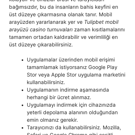
bağımsızdır, bu da insanların bahis keyfini en
üst düzeye çıkarmasına olanak tanır. Mobil
arayüzden yararlanarak yer ve
Tulipbet mobil
arayüzü casino turnuvaları
zaman kısıtlamalarını
tamamen ortadan kaldırabilir ve verimliliği en
üst düzeye çıkarabilirsiniz.
Uygulamalar üzerinden mobil erişimi
tamamlamak istiyorsanız Google Play
Stor veya Apple Stor uygulama marketini
kullanabilirsiniz.
Uygulamanın indirme aşamasında
herhangi bir ücret alınmaz.
Uygulamayı indirmek için cihazınızda
yeterli depolama alanının olduğundan
emin olmanız gerekir.
Tarayıcınızı da kullanabilirsiniz. Mozilla,