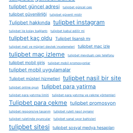
tulipbet güncel adresi
tulipbet güncel cep
tulipbet güvenilirliği
tulipbet güvenli midir
tulipbet instagram
Tulipbet hakkında
tulipbet i̇le kolay bağlantı
tulipbet kabul edilir mi
tulipbet kaç oldu
Tulipbet lisanslı mı
tulipbet maç izle
tulipbet mali ve müşteri destek i̇ncelemeleri
tulipbet maç izleme
tulipbet mevduatı cep telefonu
tulipbet mobil giriş
tulipbet mobil promosyonlar
tulipbet mobil uygulamalar
tulipbet nasil bir site
Tulipbet müşteri hizmetleri
tulipbet para yatirma
tulipbet online oyun
tulipbet para yatırma limiti
tulipbet para yatırma ve çekme yöntemleri
Tulipbet para çekme
tulipbet promosyon
tulipbet responsive tasarım
tulipbet ruleti nasıl oynanır
tulipbet ruletinde oyuncular
tulipbet sanal spor bahisleri
tulipbet sitesi
tulipbet sosyal medya hesapları