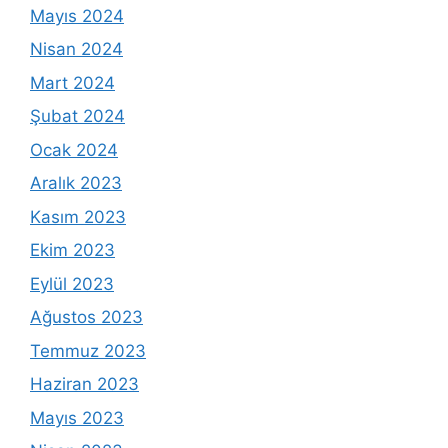
Mayıs 2024
Nisan 2024
Mart 2024
Şubat 2024
Ocak 2024
Aralık 2023
Kasım 2023
Ekim 2023
Eylül 2023
Ağustos 2023
Temmuz 2023
Haziran 2023
Mayıs 2023