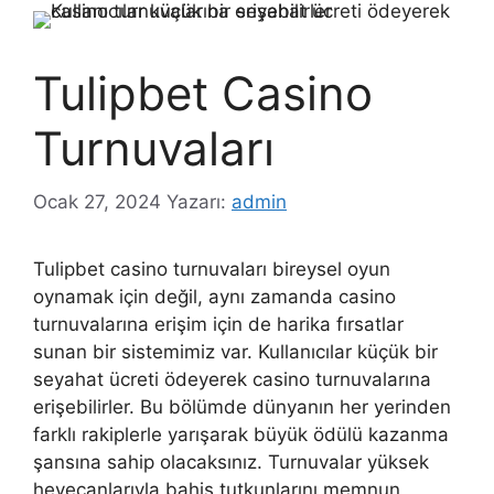
Tulipbet Casino
Turnuvaları
Ocak 27, 2024
Yazarı:
admin
Tulipbet casino turnuvaları bireysel oyun
oynamak için değil, aynı zamanda casino
turnuvalarına erişim için de harika fırsatlar
sunan bir sistemimiz var. Kullanıcılar küçük bir
seyahat ücreti ödeyerek casino turnuvalarına
erişebilirler. Bu bölümde dünyanın her yerinden
farklı rakiplerle yarışarak büyük ödülü kazanma
şansına sahip olacaksınız. Turnuvalar yüksek
heyecanlarıyla bahis tutkunlarını memnun