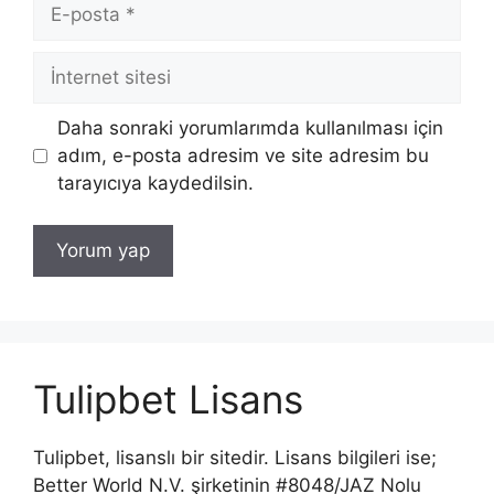
E-
posta
İnternet
sitesi
Daha sonraki yorumlarımda kullanılması için
adım, e-posta adresim ve site adresim bu
tarayıcıya kaydedilsin.
Tulipbet Lisans
Tulipbet, lisanslı bir sitedir. Lisans bilgileri ise;
Better World N.V. şirketinin #8048/JAZ Nolu