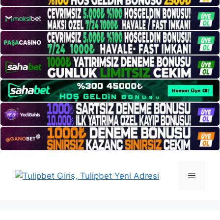
İçeriğe
atla
Menü