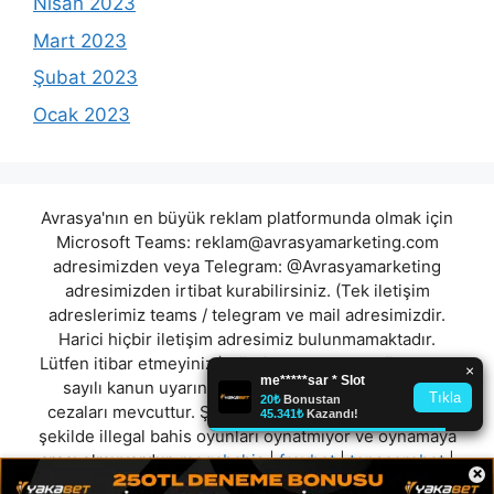
Nisan 2023
Mart 2023
Şubat 2023
Ocak 2023
Avrasya'nın en büyük reklam platformunda olmak için
Microsoft Teams:
reklam@avrasyamarketing.com
adresimizden veya Telegram: @Avrasyamarketing
adresimizden irtibat kurabilirsiniz. (Tek iletişim
adreslerimiz teams / telegram ve mail adresimizdir.
Harici hiçbir iletişim adresimiz bulunmamaktadır.
Lütfen itibar etmeyiniz.) Türkiye yasalarına göre 7258
sayılı kanun uyarınca yasa dışı bahis oynamanın
cezaları mevcuttur. Şu an bulunduğunuz site hiç bir
şekilde illegal bahis oyunları oynatmıyor ve oynamaya
aracı olmuyordur.
megabahis
|
freybet
|
topscorebet
|
×
exxenbet
|
betsvia
|
samosbet
|
diesbet
|
pelebet